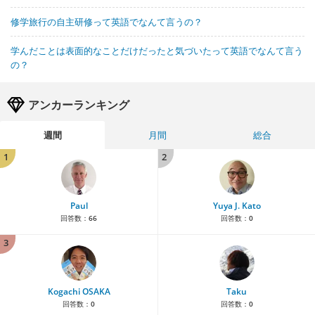
修学旅行の自主研修って英語でなんて言うの？
学んだことは表面的なことだけだったと気づいたって英語でなんて言う
の？
アンカーランキング
週間
月間
総合
1
2
Paul
Yuya J. Kato
回答数：
66
回答数：
0
3
Kogachi OSAKA
Taku
回答数：
0
回答数：
0