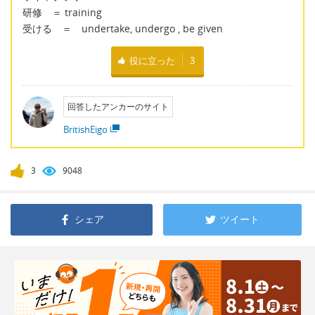
研修 ＝ training
受ける ＝ undertake, undergo , be given
役に立った
3
回答したアンカーのサイト
BritishEigo
3
9048
シェア
ツイート