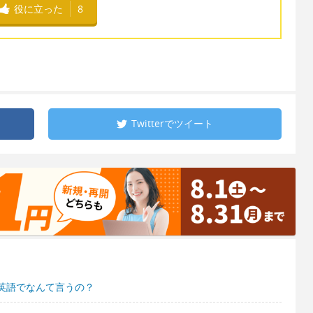
役に立った
8
Twitterで
ツイート
英語でなんて言うの？