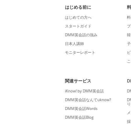
はじめる前に
はじめての方へ
料
スタートガイド
プ
DMM英会話の強み
韓
日本人講師
子
モニターレポート
ビ
こ
関連サービス
iKnow! by DMM英会話
D
DMM英会話なんてuknow?
D
り
DMM英会話Words
メ
DMM英会話Blog
採