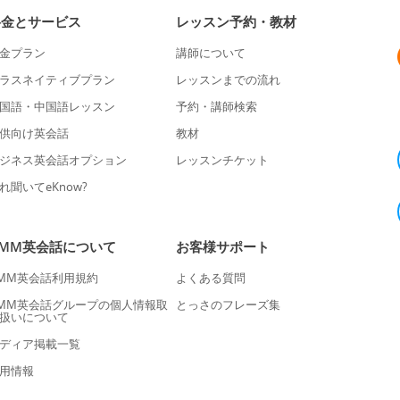
料金とサービス
レッスン予約・教材
金プラン
講師について
ラスネイティブプラン
レッスンまでの流れ
国語・中国語レッスン
予約・講師検索
供向け英会話
教材
ジネス英会話オプション
レッスンチケット
れ聞いてeKnow?
DMM英会話について
お客様サポート
MM英会話利用規約
よくある質問
MM英会話グループの個人情報取
とっさのフレーズ集
扱いについて
ディア掲載一覧
用情報