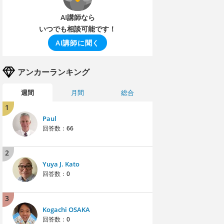
AI講師なら
いつでも相談可能です！
AI講師に聞く
アンカーランキング
週間
月間
総合
1
Paul
回答数：
66
2
Yuya J. Kato
回答数：
0
3
Kogachi OSAKA
回答数：
0