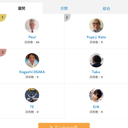
週間
月間
総合
1
2
Paul
Yuya J. Kato
回答数：
66
回答数：
0
3
Kogachi OSAKA
Taku
回答数：
0
回答数：
0
TE
Erik
回答数：
0
回答数：
0
アンカー一覧