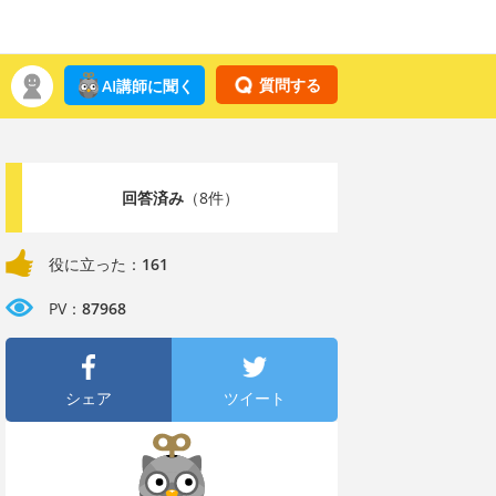
質問する
AI講師に聞く
回答済み
（8件）
役に立った：
161
PV：
87968
シェア
ツイート