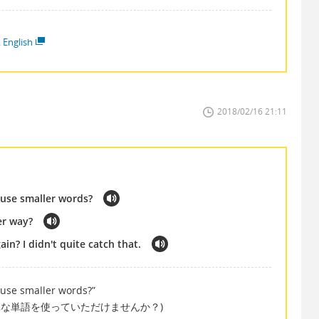
 English
2018/02/16 21:11
 use smaller words?
er way?
ain? I didn't quite catch that.
 use smaller words?”
単な単語を使っていただけませんか？)