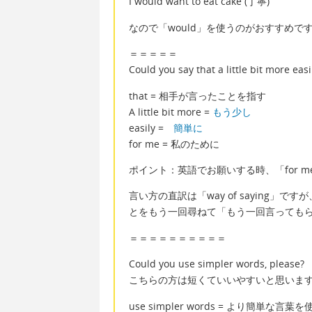
I would want to eat cake (丁寧)
なので「would」を使うのがおすすめで
＝＝＝＝＝
Could you say that a little bit more easi
that = 相手が言ったことを指す
A little bit more =
もう少し
easily =
簡単に
for me = 私のために
ポイント：英語でお願いする時、「for 
言い方の直訳は「way of saying
とをもう一回尋ねて「もう一回言っても
＝＝＝＝＝＝＝＝＝＝
Could you use simpler words, please?
こちらの方は短くていいやすいと思いま
use simpler words = より簡単な言葉を