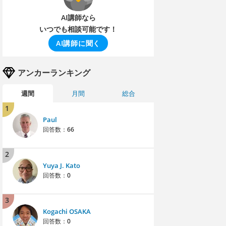
AI講師なら
いつでも相談可能です！
AI講師に聞く
アンカーランキング
週間
月間
総合
1
Paul
回答数：
66
2
Yuya J. Kato
回答数：
0
3
Kogachi OSAKA
回答数：
0