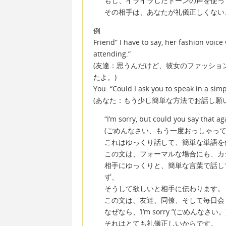
もし、イライラしたトーンの声を使っ
その相手は、あなたが礼儀正しくない
例
Friend” I have to say, her fashion voic
attending.”
(友達：思うんだけど、彼女のファッショ
たよ。)
You: “Could I ask you to speak in a sim
(あなた：もう少し簡単な方法でお話し願
“I’m sorry, but could you say that aga
(ごめんなさい、もう一度おっしゃっ
これはゆっくり話して、簡単な単語を
この文は、フォーマルな場合にも、カ
相手にゆっくりと、簡単な言葉で話し
ず、
そうして欲しいと相手に伝わります。
この文は、友達、同僚、そして毎日会
なぜなら、’I’m sorry ”(ごめんなさ
それはとても礼儀正しいからです。