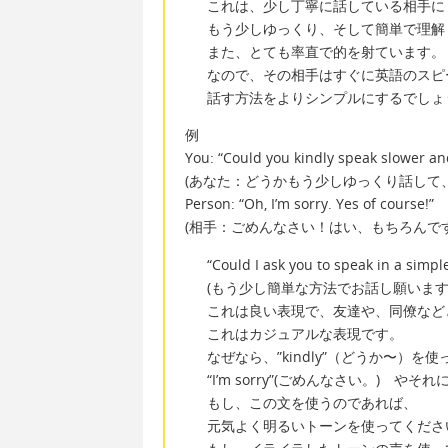
これは、少し丁寧に話している相手に
もう少しゆっくり、そして簡単で理解
また、とても率直で的を射ています。
なので、その相手はすぐに英語のスピ
話す方法をよりシンプルにするでしょ
例
You: “Could you kindly speak slower an
(あなた：どうかもう少しゆっくり話して
Person: “Oh, I’m sorry. Yes of course!”
(相手：ごめんなさい！はい、もちろんです
“Could I ask you to speak in a simpl
(もう少し簡単な方法でお話し願います
これは良い表現で、友達や、同僚など
これはカジュアルな表現です。
なぜなら、”kindly”（どうか〜）を
“I’m sorry”(ごめんなさい。)
もし、この文を使うのであれば、
元気よく明るいトーンを使ってくださ