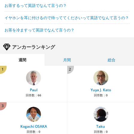
お茶するって英語でなんて言うの？
イヤホンを耳に付けるので待っててくださいって英語でなんて言うの？
お茶を冷ますって英語でなんて言うの？
アンカーランキング
週間
月間
総合
1
2
Paul
Yuya J. Kato
回答数：
66
回答数：
0
3
Kogachi OSAKA
Taku
回答数：
0
回答数：
0