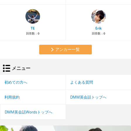
TE
Erik
回答数：
0
回答数：
0
アンカー一覧
メニュー
初めての方へ
よくある質問
利用規約
DMM英会話トップへ
DMM英会話Wordsトップへ