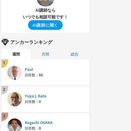
AI講師なら
いつでも相談可能です！
AI講師に聞く
アンカーランキング
週間
月間
総合
1
Paul
回答数：
66
2
Yuya J. Kato
回答数：
0
3
Kogachi OSAKA
回答数：
0