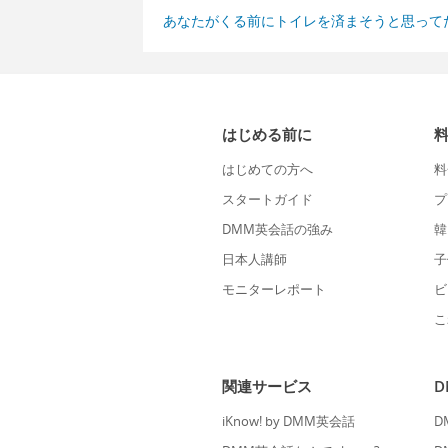
あなたがくる前にトイレを済まそうと思って
はじめる前に
はじめての方へ
料
スタートガイド
プ
DMM英会話の強み
韓
日本人講師
子
モニターレポート
ビ
こ
関連サービス
iKnow! by DMM英会話
D