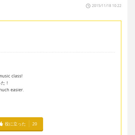
2015/11/18 10:22
music class!
った！
much easier.
役に立った
20