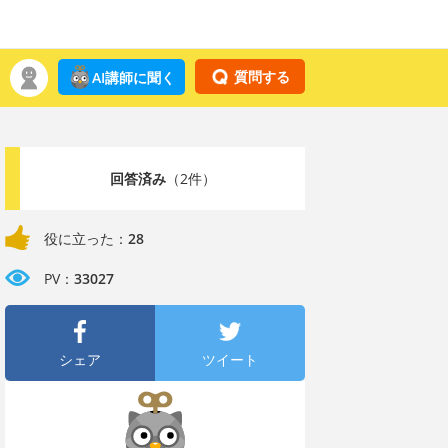
質問する
AI講師に聞く
回答済み
（2件）
役に立った：
28
PV：
33027
シェア
ツイート