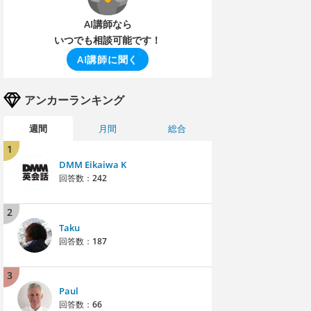
AI講師なら
いつでも相談可能です！
AI講師に聞く
アンカーランキング
週間
月間
総合
1
DMM Eikaiwa K
回答数：
242
2
Taku
回答数：
187
3
Paul
回答数：
66