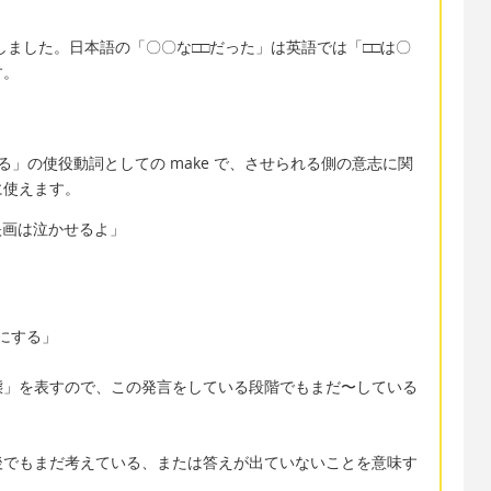
を主語にしました。日本語の「〇〇な□□だった」は英語では「□□は〇
す。
させる」の使役動詞としての make で、させられる側の意志に関
に使えます。
.「この映画は泣かせるよ」
態にする」
」を表すので、この発言をしている段階でもまだ〜している
でもまだ考えている、または答えが出ていないことを意味す