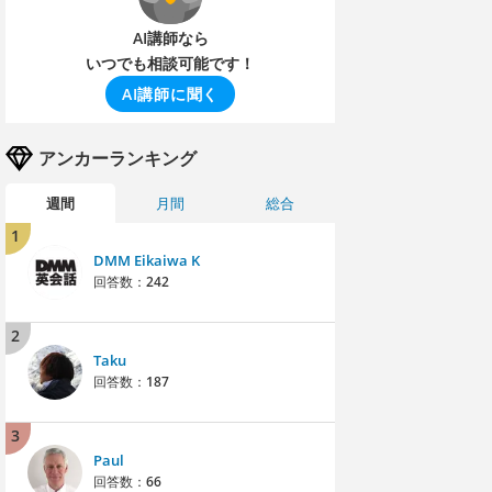
AI講師なら
いつでも相談可能です！
AI講師に聞く
アンカーランキング
週間
月間
総合
1
DMM Eikaiwa K
回答数：
242
2
Taku
回答数：
187
3
Paul
回答数：
66