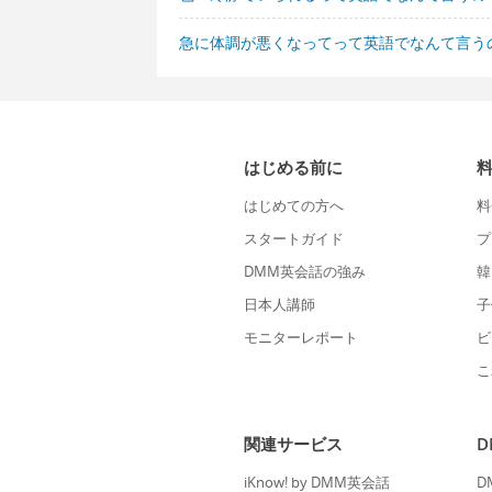
急に体調が悪くなってって英語でなんて言う
はじめる前に
はじめての方へ
料
スタートガイド
プ
DMM英会話の強み
韓
日本人講師
子
モニターレポート
ビ
こ
関連サービス
iKnow! by DMM英会話
D