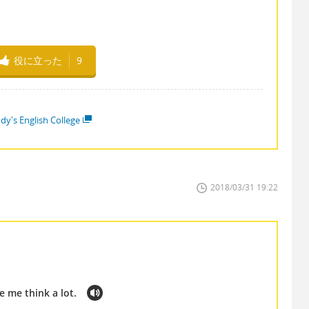
役に立った
9
dy's English College
2018/03/31 19:22
e me think a lot.