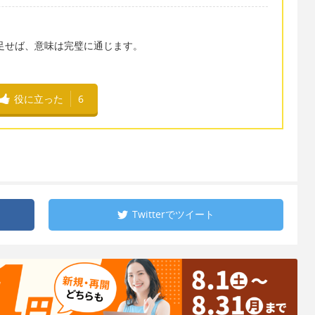
 ここも付け足せば、意味は完璧に通じます。
役に立った
6
Twitterで
ツイート