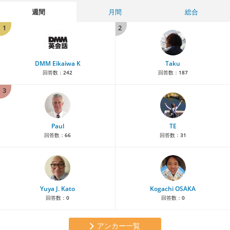
週間
月間
総合
1
2
DMM Eikaiwa K
Taku
回答数：
242
回答数：
187
3
Paul
TE
回答数：
66
回答数：
31
Yuya J. Kato
Kogachi OSAKA
回答数：
0
回答数：
0
アンカー一覧