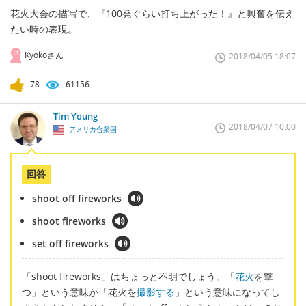
花火大会の描写で、『100発ぐらい打ち上がった！』と興奮を伝え
たい時の表現。
Kyokoさん
2018/04/05 18:07
78
61156
Tim Young
2018/04/07 10:00
アメリカ合衆国
回答
shoot off fireworks
shoot fireworks
set off fireworks
「shoot fireworks」はちょっと不明でしょう。「
花火
を撃
つ」という意味か「花火を
撮影する
」という意味になってし