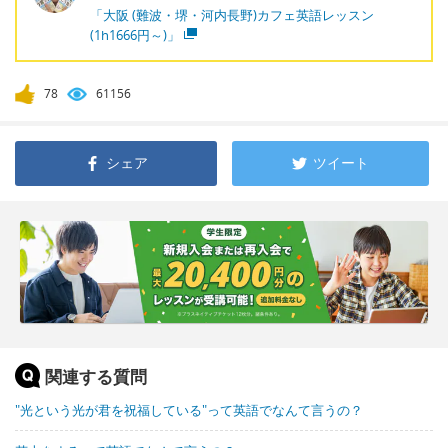
「大阪 (難波・堺・河内長野)カフェ英語レッスン
(1h1666円～)」
78
61156
シェア
ツイート
関連する質問
"光という光が君を祝福している"って英語でなんて言うの？