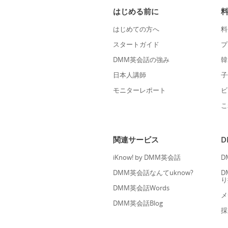
はじめる前に
はじめての方へ
料
スタートガイド
プ
DMM英会話の強み
韓
日本人講師
子
モニターレポート
ビ
こ
関連サービス
iKnow! by DMM英会話
D
DMM英会話なんてuknow?
D
り
DMM英会話Words
メ
DMM英会話Blog
採