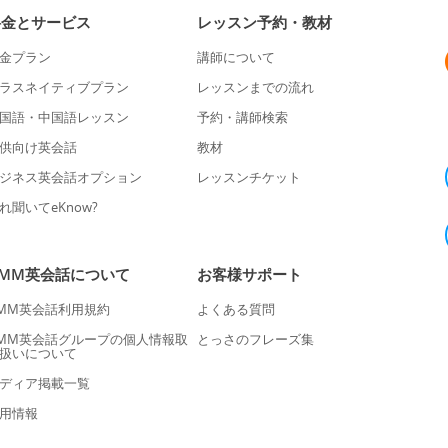
料金とサービス
レッスン予約・教材
金プラン
講師について
ラスネイティブプラン
レッスンまでの流れ
国語・中国語レッスン
予約・講師検索
供向け英会話
教材
ジネス英会話オプション
レッスンチケット
れ聞いてeKnow?
DMM英会話について
お客様サポート
MM英会話利用規約
よくある質問
MM英会話グループの個人情報取
とっさのフレーズ集
扱いについて
ディア掲載一覧
用情報