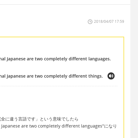
2018/04/07 17:59
al Japanese are two completely different languages.
al Japanese are two completely different things.
完全に違う言語です」という意味でしたら
l Japanese are two completely different languages"になり