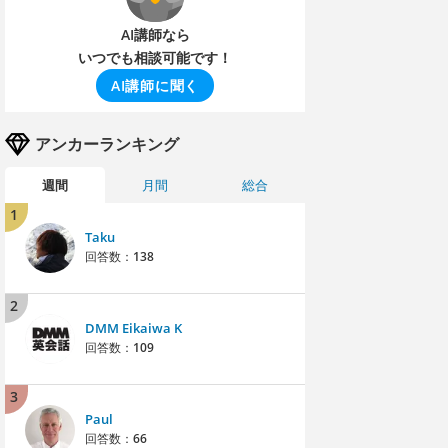
AI講師なら
いつでも相談可能です！
AI講師に聞く
アンカーランキング
週間
月間
総合
1
Taku
回答数：
138
2
DMM Eikaiwa K
回答数：
109
3
Paul
回答数：
66