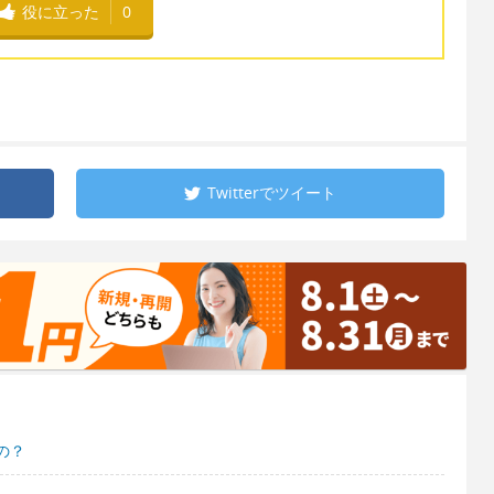
役に立った
0
Twitterで
ツイート
の？