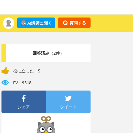
質問する
AI講師に聞く
回答済み
（2件）
役に立った：
5
PV：
9318
シェア
ツイート