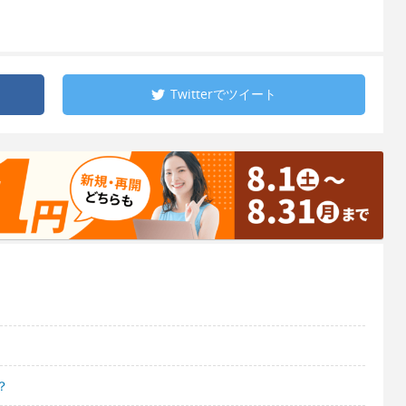
Twitterで
ツイート
？