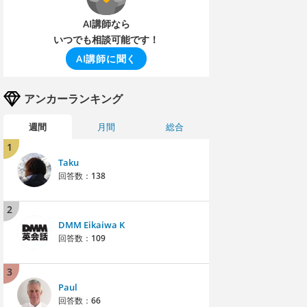
AI講師なら
いつでも相談可能です！
AI講師に聞く
アンカーランキング
週間
月間
総合
1
Taku
回答数：
138
2
DMM Eikaiwa K
回答数：
109
3
Paul
回答数：
66