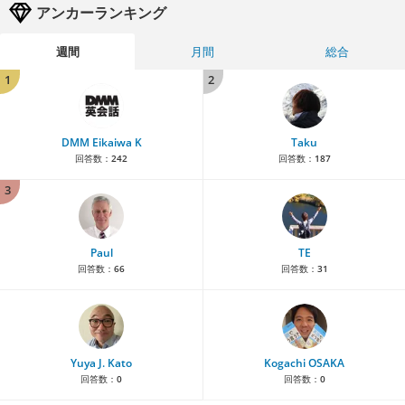
アンカーランキング
週間
月間
総合
1
2
DMM Eikaiwa K
Taku
回答数：
242
回答数：
187
3
Paul
TE
回答数：
66
回答数：
31
Yuya J. Kato
Kogachi OSAKA
回答数：
0
回答数：
0