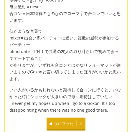
毎回絶対＝never
合コン＝日本特有のものなのでローマ字で合コンでいいと思
います。
似たような言葉で
mixer= 出会い系パーティーに近い、複数の威勢が参加する
パーティー
blind date=１対１で共通の友人の取り計らいで初めて会っ
てデートすること
がありますが、いずれも合コンとはかなりフォーマットが違
いますのでGokonと言い切ってしまったほうがいいかと思い
ます。
いい人がいるかもしれないと期待して合コンに行くと、いな
かった時にショックが大きいので毎回期待はしていない
I never get my hopes up when I go to a Gokon. It's too
disappointing when there was no one good there.
役に立った
3