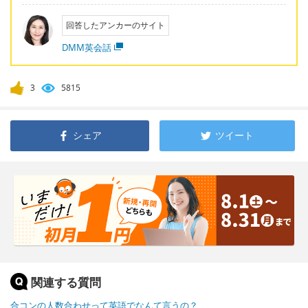
回答したアンカーのサイト
DMM英会話
3
5815
シェア
ツイート
関連する質問
合コンの人数合わせって英語でなんて言うの？