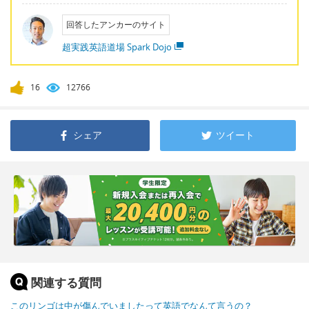
回答したアンカーのサイト
超実践英語道場 Spark Dojo
16
12766
シェア
ツイート
関連する質問
このリンゴは中が傷んでいましたって英語でなんて言うの？