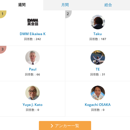
週間
月間
総合
1
2
DMM Eikaiwa K
Taku
回答数：
242
回答数：
187
3
Paul
TE
回答数：
66
回答数：
31
Yuya J. Kato
Kogachi OSAKA
回答数：
0
回答数：
0
アンカー一覧