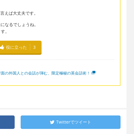
ces"と言えば大丈夫です。
同じ意味になるでしょうね。
ます。
役に立った
3
対面の外国人との会話が弾む、限定極秘の英会話術！
Twitterで
ツイート