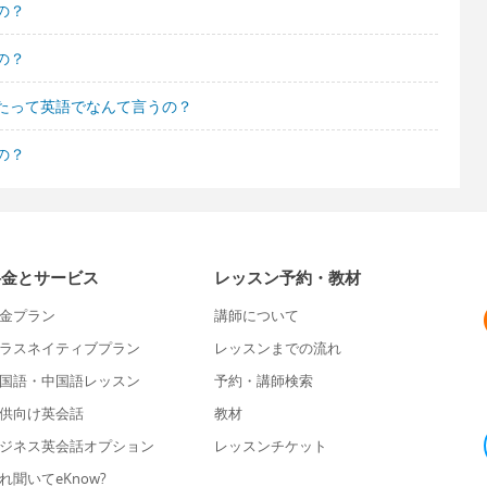
の？
の？
たって英語でなんて言うの？
の？
料金とサービス
レッスン予約・教材
金プラン
講師について
ラスネイティブプラン
レッスンまでの流れ
国語・中国語レッスン
予約・講師検索
供向け英会話
教材
ジネス英会話オプション
レッスンチケット
れ聞いてeKnow?