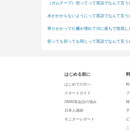
（ガムテープ）切ってって英語でなんて言う
水がかからないようにって英語でなんて言う
寄りかかってた柵が壊れて川に落ちて怪我し
切っても切っても同じって英語でなんて言う
はじめる前に
はじめての方へ
料
スタートガイド
プ
DMM英会話の強み
韓
日本人講師
子
モニターレポート
ビ
こ