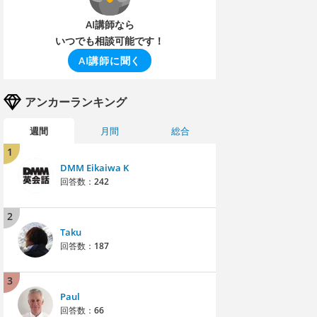
AI講師なら
いつでも相談可能です！
AI講師に聞く
アンカーランキング
週間
月間
総合
1
DMM Eikaiwa K
回答数：
242
2
Taku
回答数：
187
3
Paul
回答数：
66