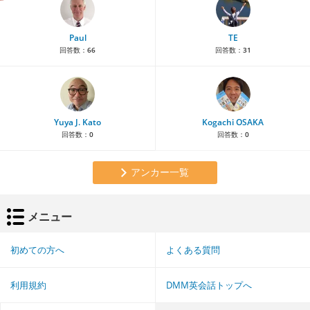
Paul
TE
回答数：
66
回答数：
31
Yuya J. Kato
Kogachi OSAKA
回答数：
0
回答数：
0
アンカー一覧
メニュー
初めての方へ
よくある質問
利用規約
DMM英会話トップへ