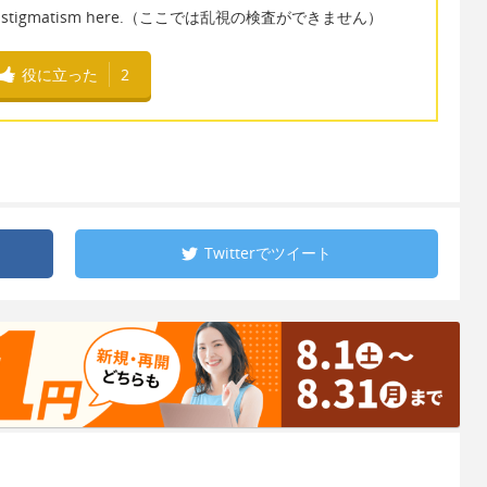
am for astigmatism here.（ここでは乱視の検査ができません）
役に立った
2
Twitterで
ツイート