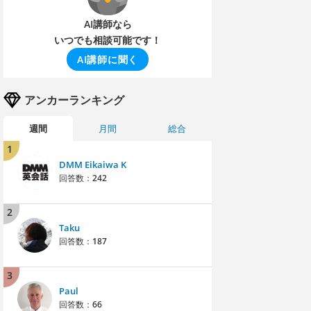
AI講師なら
いつでも相談可能です！
AI講師に聞く
アンカーランキング
週間
月間
総合
1
DMM Eikaiwa K
回答数：
242
2
Taku
回答数：
187
3
Paul
回答数：
66