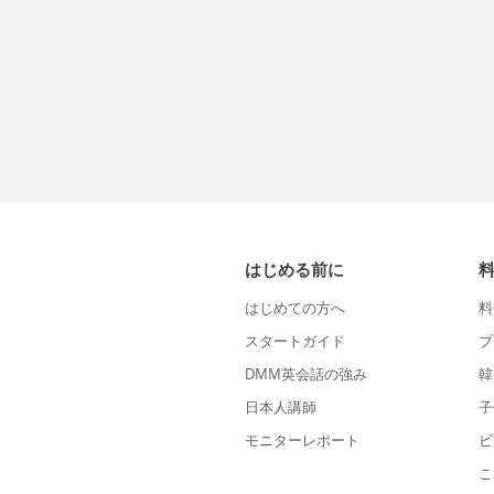
はじめる前に
はじめての方へ
料
スタートガイド
プ
DMM英会話の強み
韓
日本人講師
子
モニターレポート
ビ
こ