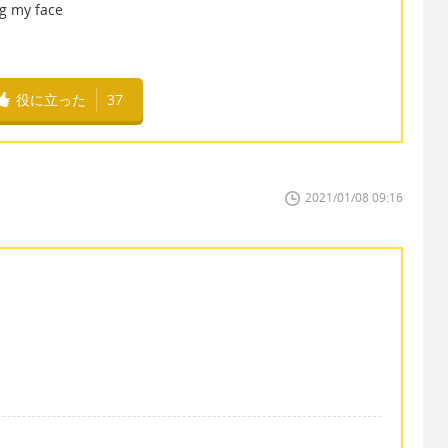
ng my face
役に立った
37
2021/01/08 09:16