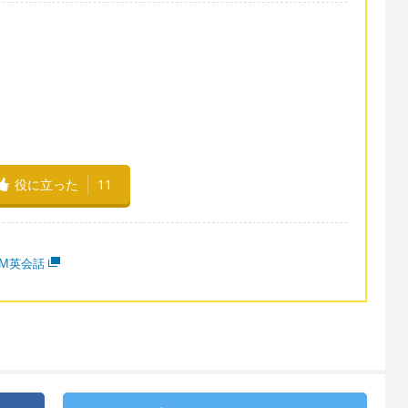
役に立った
11
MM英会話