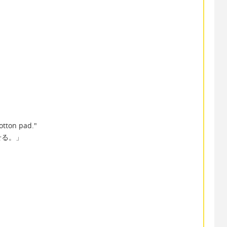
、
cotton pad."
せる。」