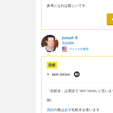
参考になれば嬉しいです。
Joseph B
英語講師
アメリカ合衆国
回答
skin lotion
「化粧水」は英語で skin lotion と言い
例）
洗顔
の後は
必ず
化粧水を使います