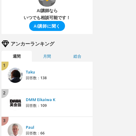
AI講師なら
いつでも相談可能です！
AI講師に聞く
アンカーランキング
週間
月間
総合
1
Taku
回答数：
138
2
DMM Eikaiwa K
回答数：
109
3
Paul
回答数：
66