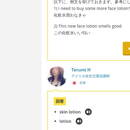
以下に、例文を挙げておきます。参考に
1) I need to buy some more face lotion?
化粧水買わなきゃ
2) This new face lotion smells good.
この化粧水いい匂い
Terumi H
アメリカ在住元英語講師
日本
回答
skin lotion
lotion