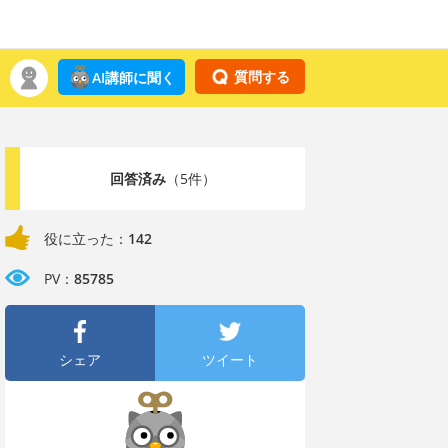
質問する
AI講師に聞く
回答済み
（5件）
役に立った：
142
PV：
85785
シェア
ツイート