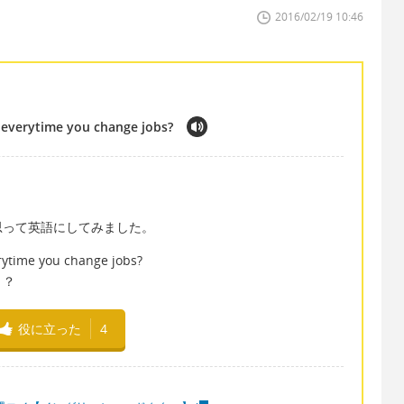
2016/02/19 10:46
ry everytime you change jobs?
。
思って英語にしてみました。
verytime you change jobs?
ト？
役に立った
4