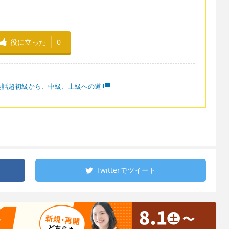
役に立った
0
会話超初級から、中級、上級への道
Twitterで
ツイート