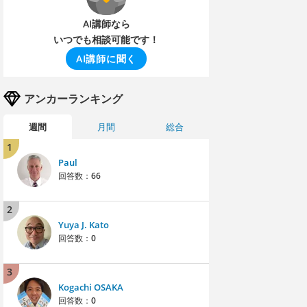
AI講師なら
いつでも相談可能です！
AI講師に聞く
アンカーランキング
週間
月間
総合
1
Paul
回答数：
66
2
Yuya J. Kato
回答数：
0
3
Kogachi OSAKA
回答数：
0