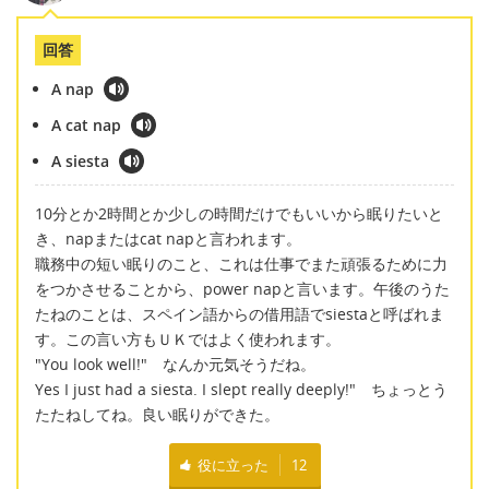
回答
A nap
A cat nap
A siesta
10分とか2時間とか少しの時間だけでもいいから眠りたいと
き、napまたはcat napと言われます。
職務中の短い眠りのこと、これは仕事でまた頑張るために力
をつかさせることから、power napと言います。午後のうた
たねのことは、スペイン語からの借用語でsiestaと呼ばれま
す。この言い方もＵＫではよく使われます。
"You look well!" なんか元気そうだね。
Yes I just had a siesta. I slept really deeply!" ちょっとう
たたねしてね。良い眠りができた。
役に立った
12