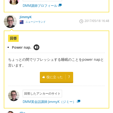
DMM講師プロフィール
JimmyK
2017/05/18 16:48
ニュージーランド
回答
Power nap.
ちょっとの間でリフレッシュする睡眠のことをpower napと
言います。
役に立った
7
回答したアンカーのサイト
DMM英会話講師 JimmyK（ジミー）
Ilke