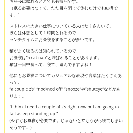
お昼寝は取れるととても有益的です。
（眠る必要はなくて、ただ目を閉じて休むだけでも結構で
す。）
ストレスの大きい仕事についている人はたくさんいて、
彼らは休憩として１時間とれるので、
ランチタイムにお昼寝をすることが多いです。
猫がよく寝るのは知られているので、
お昼寝は”a cat nap”と呼ばれることがあります。
猫は一日中食べて、寝て、遊んでますよね！
他にもお昼寝についてカジュアルな表現や言葉はたくさんあ
って、
”a couple z’s” “nod/nod off” “snooze”や”shuteye”などがあ
ります。
“I think I need a couple of z’s right now or I am going to
fall asleep standing up.”
(今すぐお昼寝が必要です。じゃないと立ちながら寝てしまい
そうです。)