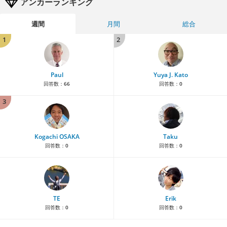
アンカーランキング
週間
月間
総合
1
2
Paul
Yuya J. Kato
回答数：
66
回答数：
0
3
Kogachi OSAKA
Taku
回答数：
0
回答数：
0
TE
Erik
回答数：
0
回答数：
0