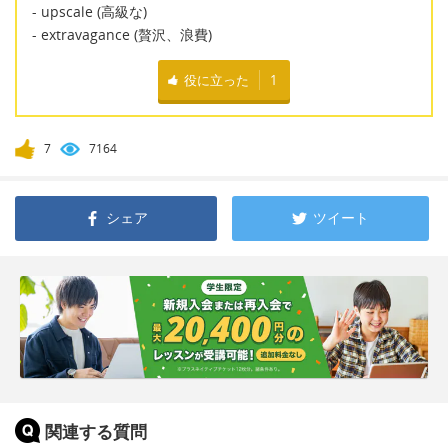
- upscale (高級な)
- extravagance (贅沢、浪費)
役に立った
1
7
7164
シェア
ツイート
関連する質問