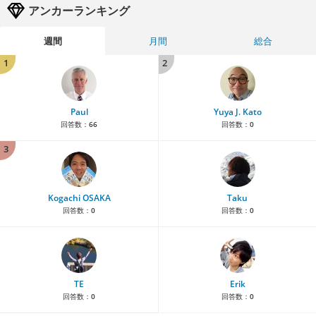
アンカーランキング
週間
月間
総合
1
2
Paul
Yuya J. Kato
回答数：
66
回答数：
0
3
Kogachi OSAKA
Taku
回答数：
0
回答数：
0
TE
Erik
回答数：
0
回答数：
0