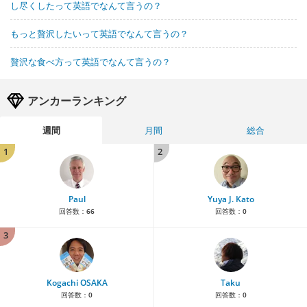
し尽くしたって英語でなんて言うの？
もっと贅沢したいって英語でなんて言うの？
贅沢な食べ方って英語でなんて言うの？
アンカーランキング
週間
月間
総合
1
2
Paul
Yuya J. Kato
回答数：
66
回答数：
0
3
Kogachi OSAKA
Taku
回答数：
0
回答数：
0