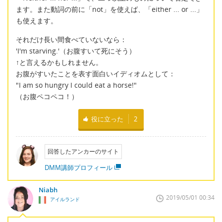
ます。また動詞の前に「not」を使えば、「either ... or ...」
も使えます。
それだけ長い間食べていないなら：
'I'm starving.'（お腹すいて死にそう）
↑と言えるかもしれません。
お腹がすいたことを表す面白いイディオムとして：
"I am so hungry I could eat a horse!"
（お腹ペコペコ！）
役に立った
2
回答したアンカーのサイト
DMM講師プロフィール
Niabh
2019/05/01 00:34
アイルランド