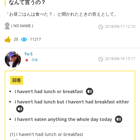
なんて言うの？
「お昼ごはんは食べた？」と聞かれたときの答えとして。
( NO NAME )
2018/06/17 12:10
20
11217
Yu S
2018/06/18 15:17
日本
回答
I haven't had lunch or breakfast
I haven't had lunch but I haven't had breakfast either
I haven't eaten anything the whole day today
(1) I haven't had lunch or breakfast