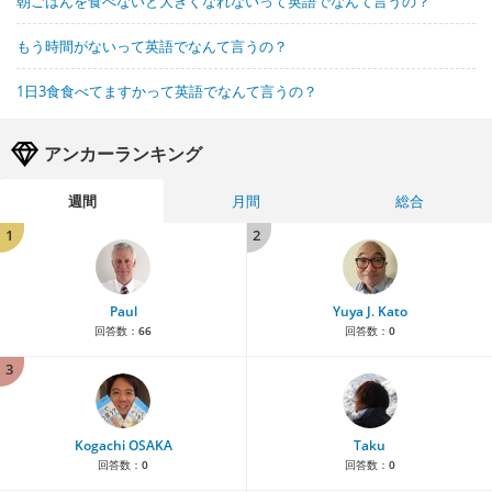
朝ごはんを食べないと大きくなれないって英語でなんて言うの？
もう時間がないって英語でなんて言うの？
1日3食食べてますかって英語でなんて言うの？
アンカーランキング
週間
月間
総合
1
2
Paul
Yuya J. Kato
回答数：
66
回答数：
0
3
Kogachi OSAKA
Taku
回答数：
0
回答数：
0