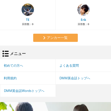
TE
Erik
回答数：
0
回答数：
0
アンカー一覧
メニュー
初めての方へ
よくある質問
利用規約
DMM英会話トップへ
DMM英会話Wordsトップへ