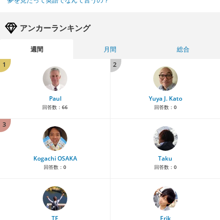
アンカーランキング
週間
月間
総合
1
2
Paul
Yuya J. Kato
回答数：
66
回答数：
0
3
Kogachi OSAKA
Taku
回答数：
0
回答数：
0
TE
Erik