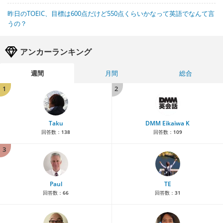
昨日のTOEIC、目標は600点だけど550点くらいかなって英語でなんて言
うの？
アンカーランキング
週間
月間
総合
1
2
Taku
DMM Eikaiwa K
回答数：
138
回答数：
109
3
Paul
TE
回答数：
66
回答数：
31