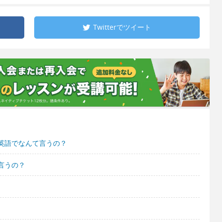
Twitterで
ツイート
英語でなんて言うの？
言うの？