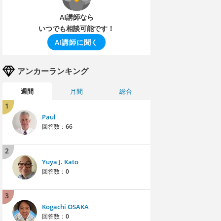
AI講師なら
いつでも相談可能です！
AI講師に聞く
アンカーランキング
週間
月間
総合
1
Paul
回答数：
66
2
Yuya J. Kato
回答数：
0
3
Kogachi OSAKA
回答数：
0