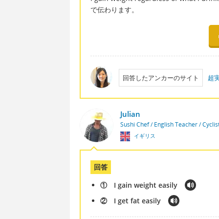
で伝わります。
回答したアンカーのサイト
超実
Julian
Sushi Chef / English Teacher / Cycli
イギリス
回答
① I gain weight easily
② I get fat easily