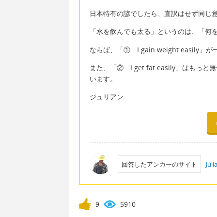
日本特有の諺でしたら、直訳はせず同じ
「水を飲んでも太る」というのは、「何
ならば、「① I gain weight easi
また、「② I get fat easily」
います。
ジュリアン
回答したアンカーのサイト
Jul
9
5910