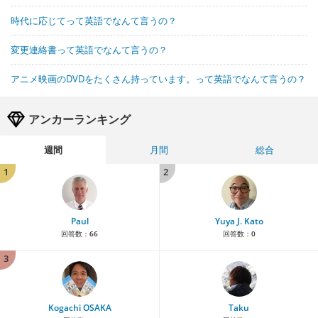
時代に応じてって英語でなんて言うの？
変更連絡書って英語でなんて言うの？
アニメ映画のDVDをたくさん持っています。って英語でなんて言うの？
アンカーランキング
週間
月間
総合
1
2
Paul
Yuya J. Kato
回答数：
66
回答数：
0
3
Kogachi OSAKA
Taku