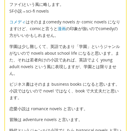
ファイ)という風に略します。
SF小説→sci-fi novels
コメディ
はそのままcomedy novels か comic novels になり
ますけど、comicと言うと
漫画
の印象が強いのでcomedyの
方がいいかもしれません。
学園は少し難しくて、英語であまり「学園」というジャンル
がないので novels about school life になると思います。ま
た、それは若者向けの小説であれば、英語でよく young
adult novels という風に表現しますが、学園とは限りませ
ん。
ビジネス書はそのまま business books になると思います。
小説ではないので novel ではなく、book で大丈夫だと思い
ます。
恋愛小説は romance novels と言います。
冒険は adventure novels と言います。
時代というジャンルは小説でしたら historical novels と言い