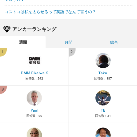
コストコは私を太らせるって英語でなんて言うの？
アンカーランキング
週間
月間
総合
1
2
DMM Eikaiwa K
Taku
回答数：
242
回答数：
187
3
Paul
TE
回答数：
66
回答数：
31