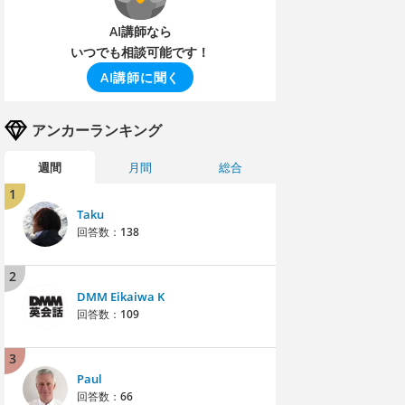
AI講師なら
いつでも相談可能です！
AI講師に聞く
アンカーランキング
週間
月間
総合
1
Taku
回答数：
138
2
DMM Eikaiwa K
回答数：
109
3
Paul
回答数：
66