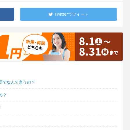
Twitterで
ツイート
語でなんて言うの？
の？
？