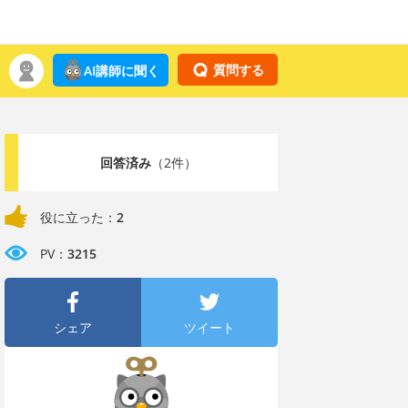
質問する
AI講師に聞く
回答済み
（2件）
役に立った：
2
PV：
3215
シェア
ツイート