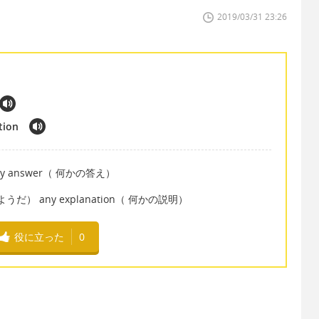
2019/03/31 23:26
tion
 any answer（ 何かの答え）
せんようだ） any explanation（ 何かの説明）
役に立った
0