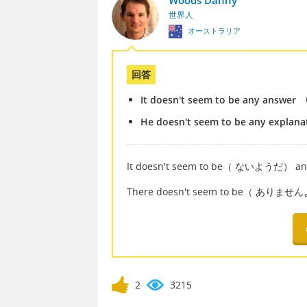
Woods Danny
世界人
オーストラリア
回答
It doesn't seem to be any answer
He doesn't seem to be any explana
It doesn't seem to be（ ないようだ）
There doesn't seem to be（ ありま
2
3215