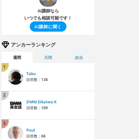
AI講師なら
いつでも相談可能です！
AI講師に聞く
アンカーランキング
週間
月間
総合
1
Taku
回答数：
138
2
DMM Eikaiwa K
回答数：
109
3
Paul
回答数：
66