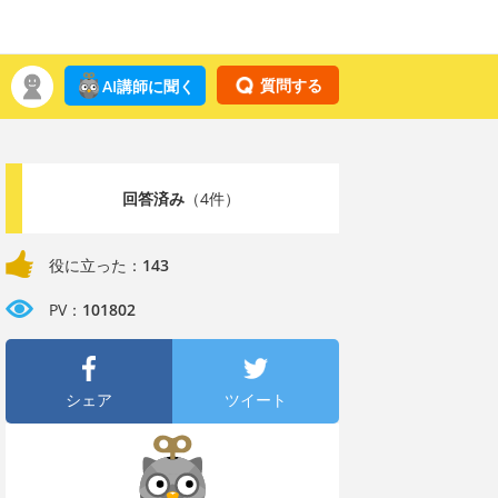
質問する
AI講師に聞く
回答済み
（4件）
役に立った：
143
PV：
101802
シェア
ツイート