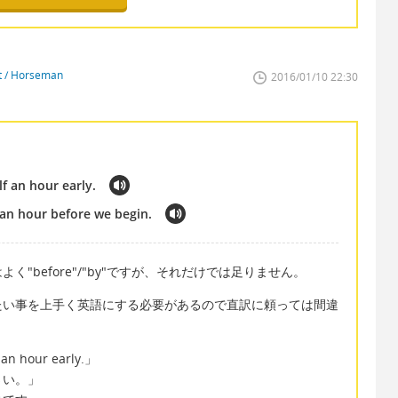
st / Horseman
2016/01/10 22:30
f an hour early.
 an hour before we begin.
く"before"/"by"ですが、それだけでは足りません。
たい事を上手く英語にする必要があるので直訳に頼っては間違
f an hour early.」
さい。」