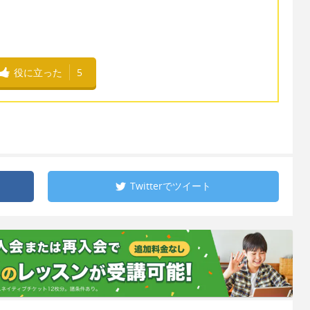
役に立った
5
Twitterで
ツイート