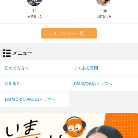
TE
Erik
回答数：
0
回答数：
0
アンカー一覧
メニュー
初めての方へ
よくある質問
利用規約
DMM英会話トップへ
DMM英会話Wordsトップへ