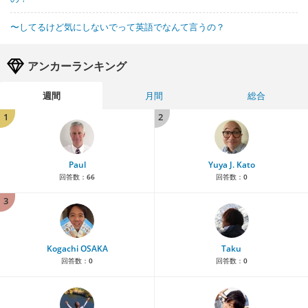
〜してるけど気にしないでって英語でなんて言うの？
アンカーランキング
週間
月間
総合
1
2
Paul
Yuya J. Kato
回答数：
66
回答数：
0
3
Kogachi OSAKA
Taku
回答数：
0
回答数：
0