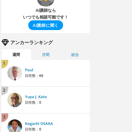
AI講師なら
いつでも相談可能です！
AI講師に聞く
アンカーランキング
週間
月間
総合
1
Paul
回答数：
66
2
Yuya J. Kato
回答数：
0
3
Kogachi OSAKA
回答数：
0