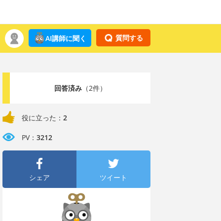
質問する
AI講師に聞く
回答済み
（2件）
役に立った：
2
PV：
3212
シェア
ツイート