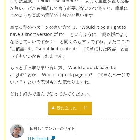
まずは直訳、”Could it be simple?" 、あまり重点を置く必要
が無い、どこも強調して言う必要がないので淡々と、簡単に
このような直訳の質問で十分だと思います。
単なる別のパターンの言い方では、”Would it be alright to
have a short version of it?" というふうに、”簡略版のよう
な感じでいいですか？” と聞くのもアリですね。またここの
”目的語” を、”simplified contents" （簡単にした内容）と言
ってもいいかもしれません。
もっと手っ取り早い言い方、”Would a quick page be
aright?" とか、”Would a quick page do?" （簡単なページで
いい？）という表現もまた伝わりますね。
どれも好みで選んで使ってみてください。
役に立った
11
回答したアンカーのサイト
H.K. English