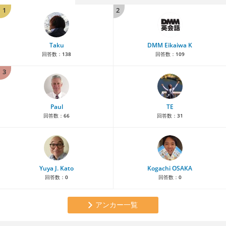
1
2
Taku
DMM Eikaiwa K
回答数：
138
回答数：
109
3
Paul
TE
回答数：
66
回答数：
31
Yuya J. Kato
Kogachi OSAKA
回答数：
0
回答数：
0
アンカー一覧