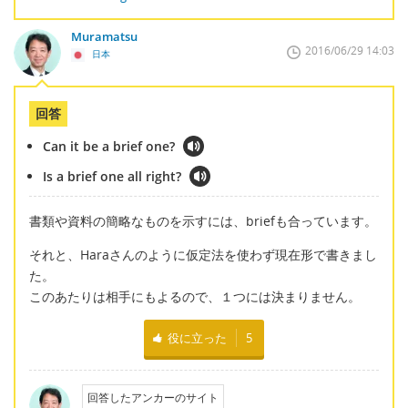
Muramatsu
2016/06/29 14:03
日本
回答
Can it be a brief one?
Is a brief one all right?
書類や資料の簡略なものを示すには、briefも合っています。
それと、Haraさんのように仮定法を使わず現在形で書きまし
た。
このあたりは相手にもよるので、１つには決まりません。
役に立った
5
回答したアンカーのサイト