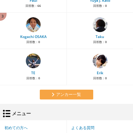
Paul
Yuya J. Kato
回答数：
66
回答数：
0
3
Kogachi OSAKA
Taku
回答数：
0
回答数：
0
TE
Erik
回答数：
0
回答数：
0
アンカー一覧
メニュー
初めての方へ
よくある質問