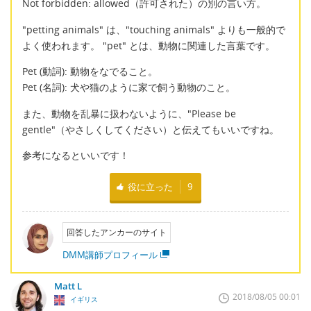
Not forbidden: allowed（許可された）の別の言い方。
"petting animals" は、"touching animals" よりも一般的で
よく使われます。 "pet" とは、動物に関連した言葉です。
Pet (動詞): 動物をなでること。
Pet (名詞): 犬や猫のように家で飼う動物のこと。
また、動物を乱暴に扱わないように、"Please be
gentle"（やさしくしてください）と伝えてもいいですね。
参考になるといいです！
役に立った
9
回答したアンカーのサイト
DMM講師プロフィール
Matt L
2018/08/05 00:01
イギリス