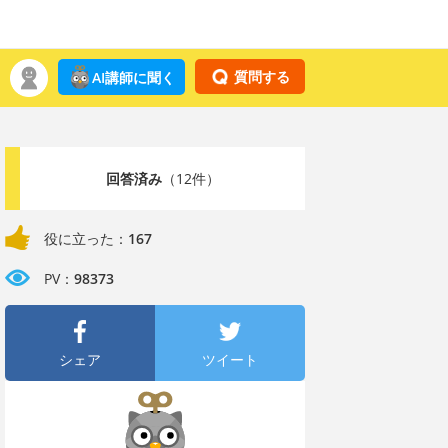
質問する
AI講師に聞く
回答済み
（12件）
役に立った：
167
PV：
98373
シェア
ツイート