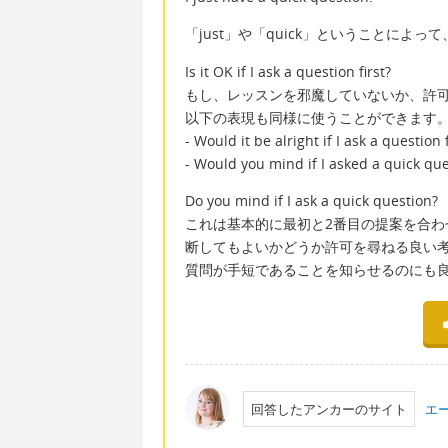
「just」や「quick」ということによ
Is it OK if I ask a question first?
もし、レッスンを邪魔していないか、許
以下の表現も同様に使うことができます
- Would it be alright if I ask a question f
- Would you mind if I asked a quick ques
Do you mind if I ask a quick question?
これは基本的に最初と2番目の提案を合
断してもよいかどうか許可を尋ねる良い
質問が手短であることを知らせるのにも
回答したアンカーのサイト
エ