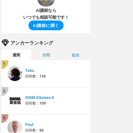
AI講師なら
いつでも相談可能です！
AI講師に聞く
アンカーランキング
週間
月間
総合
1
Taku
回答数：
138
2
DMM Eikaiwa K
回答数：
109
3
Paul
回答数：
66