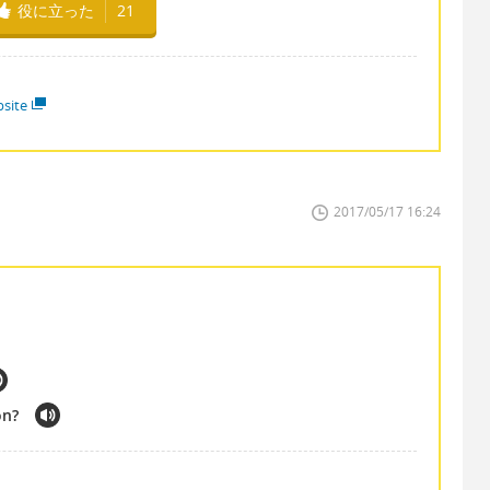
役に立った
21
site
2017/05/17 16:24
on?