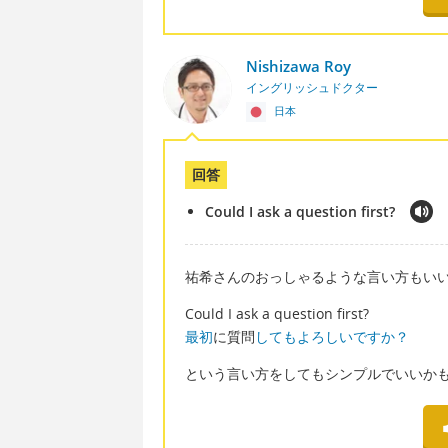
Nishizawa Roy
イングリッシュドクター
日本
回答
Could I ask a question first?
祐希さんのおっしゃるような言い方もい
Could I ask a question first?
最初
に質問
してもよろしいですか？
という言い方をしてもシンプルでいいか