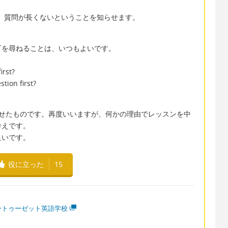
って、質問が長くないということを知らせます。
可を尋ねることは、いつもよいです。
。
irst?
tion first?
わせたものです。再度いいますが、何かの理由でレッスンを中
考えです。
良いです。
役に立った
15
ートゥーゼット英語学校