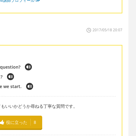
MM講師プロフィール
2017/05/18 20:07
 question?
t?
e we start.
てもいいかどうか尋ねる丁寧な質問です。
役に立った
8