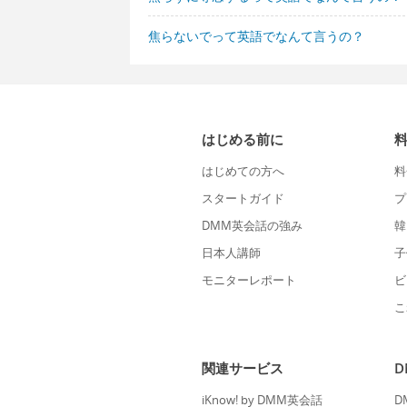
焦らないでって英語でなんて言うの？
はじめる前に
はじめての方へ
料
スタートガイド
プ
DMM英会話の強み
韓
日本人講師
子
モニターレポート
ビ
こ
関連サービス
iKnow! by DMM英会話
D