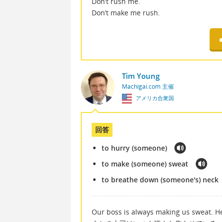
Don’t rush me.
Don’t make me rush.
Tim Young
Machigai.com 主催
アメリカ合衆国
回答
to hurry (someone)
to make (someone) sweat
to breathe down (someone's) neck
Our boss is always making us sweat. 