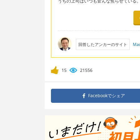
うちの上司はいつも皆んな焦らせている
回答したアンカーのサイト
Mac
15
21556
Facebookで
シェア