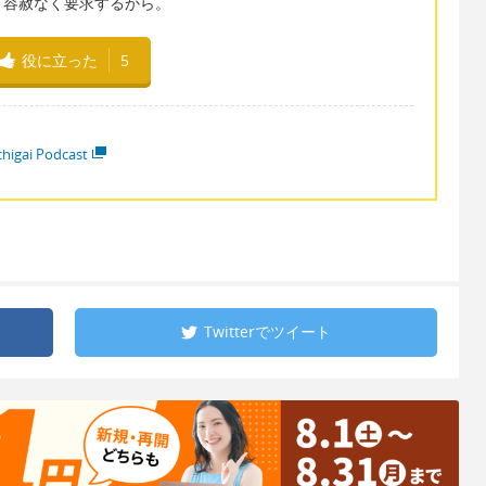
。容赦なく要求するから。
役に立った
5
higai Podcast
Twitterで
ツイート