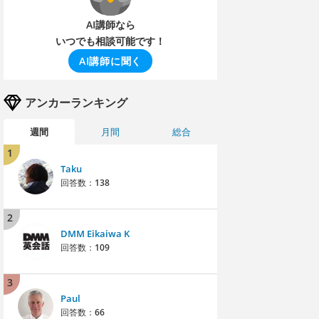
AI講師なら
いつでも相談可能です！
AI講師に聞く
アンカーランキング
週間
月間
総合
1
Taku
回答数：
138
2
DMM Eikaiwa K
回答数：
109
3
Paul
回答数：
66