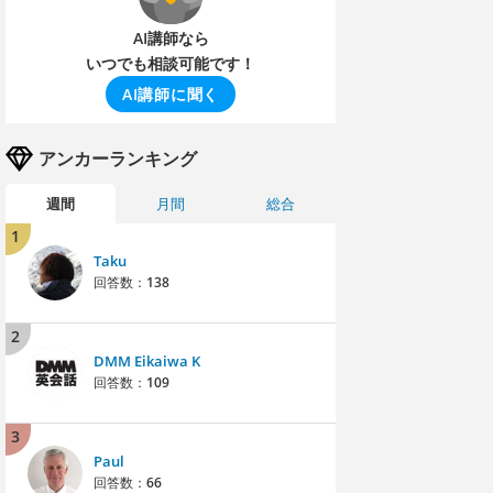
AI講師なら
いつでも相談可能です！
AI講師に聞く
アンカーランキング
週間
月間
総合
1
Taku
回答数：
138
2
DMM Eikaiwa K
回答数：
109
3
Paul
回答数：
66