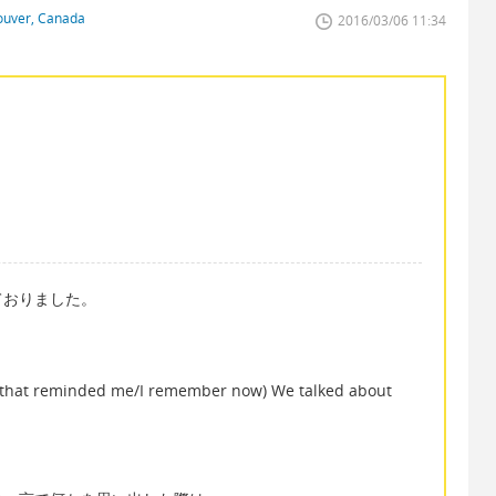
couver, Canada
2016/03/06 11:34
ておりました。
 that reminded me/I remember now) We talked about