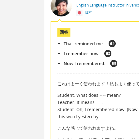
English Language Instructor in Van
日本
回答
That reminded me.
I remember now.
Now I remembered.
これはよーく使われます！私もよく使っ
Student: What does ---- mean?
Teacher: It means ----.
Student: Oh, I remembered now. (Now
this word yesterday.
こんな感じで使われますよね。