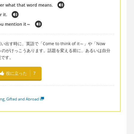
ber what that word means.
 it.
you mention it～
に、英語で「Come to think of it～」や「Now
言う表現を使うのがけっこうあります。話題を変える前に、あるいは自分
現です。
役に立った
7
ng, Gifted and Abroad