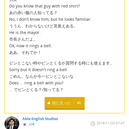
Do you know that guy with red shirt?
あの赤い服の人知ってる？
No, I don't know him, but he looks familiar.
ううん、わからないけど見覚えある。
He is the mayor.
市長さんだよ。
Ok, now it rings a bell.
ああ、それでか！
ピンとこない時やピンとくるか質問する時にも使えます。
Sorry but it doesn't ring a bell.
ごめん、なんか今一ピンとこないな
Does ... ring a bell with you?
... でピンとくる？/知ってる？
役に立った
40
Able English Studies
2018/11/20 07:47
日本