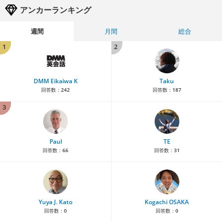
アンカーランキング
週間
月間
総合
1
2
DMM Eikaiwa K
Taku
回答数：
242
回答数：
187
3
Paul
TE
回答数：
66
回答数：
31
Yuya J. Kato
Kogachi OSAKA
回答数：
0
回答数：
0