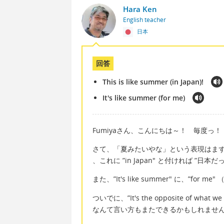
Hara Ken
English teacher
日本
回答
This is like summer (in Japan)!
It's like summer (for me)
Fumiyaさん、こんにちは～！ 毎度っ！
さて、「夏みたいやな」という表現はまずそのままで
、これに ”in Japan" と付ければ ”日
また、”It's like summer" に、”
ついでに、”It's the opposite of wh
なんて言い方もまたできるかもしれませ