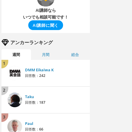
AI講師なら
いつでも相談可能です！
AI講師に聞く
アンカーランキング
週間
月間
総合
1
DMM Eikaiwa K
回答数：
242
2
Taku
回答数：
187
3
Paul
回答数：
66