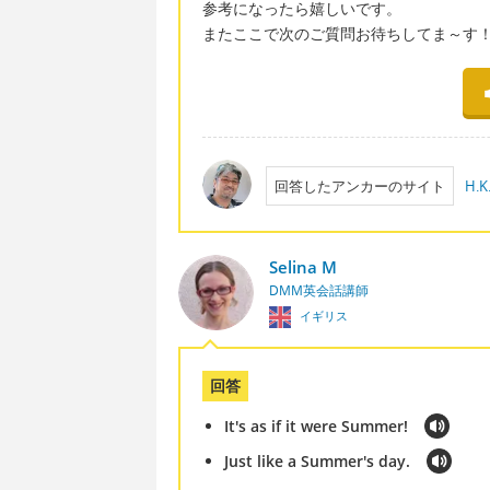
参考になったら嬉しいです。
またここで次のご質問お待ちしてま～す
回答したアンカーのサイト
H.K.
Selina M
DMM英会話講師
イギリス
回答
It's as if it were Summer!
Just like a Summer's day.