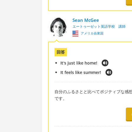
Sean McGee
エートゥーゼット英語学校 講師
アメリカ合衆国
回答
It's just like home!
It feels like summer!
自分のふるさとと比べてポジティブな感想を言い
です。