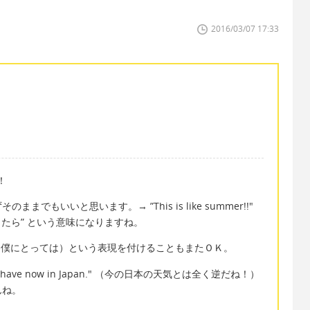
2016/03/07 17:33
！
もいいと思います。→ ”This is like summer!!"
本だったら” という意味になりますね。
for me" （僕にとっては）という表現を付けることもまたＯＫ。
at we have now in Japan." （今の日本の天気とは全く逆だね！）
んね。