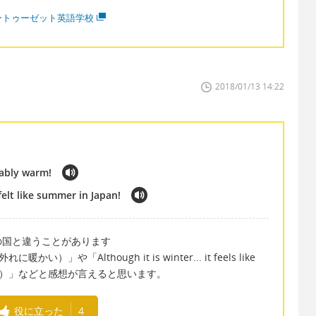
ートゥーゼット英語学校
2018/01/13 14:22
nably warm!
felt like summer in Japan!
の国と違うことがあります
い）」や「Although it is winter... it feels like
夏みたい）」などと感想が言えると思います。
役に立った
4