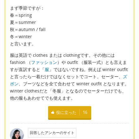
まず季節ですが：
春＝spring
夏＝summer
秋＝autumn / fall
冬＝winter
と言います。
服は英語で clothes または clothingです。その他には
fashion （
ファッション
）や outfit （服装一式）とも言えま
すが直訳すると「
服
」ではないですね。例えば winter outfit
と言ったら一着だけではなくセットでコート、セーター、
ズ
ボン
、ブーツなどを全て合わせて winter outfit となります。
winter clothesだと「冬服」となるのでセーターだけでも、
他の服もあわせてでも使えます。
役に立った
16
回答したアンカーのサイト