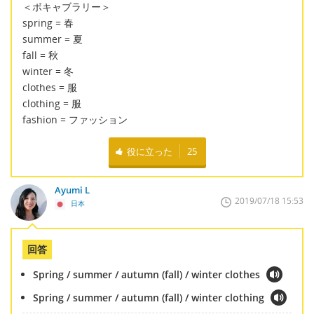
＜ボキャブラリー＞
spring = 春
summer = 夏
fall = 秋
winter = 冬
clothes = 服
clothing = 服
fashion = ファッション
役に立った
25
Ayumi L
2019/07/18 15:53
日本
回答
Spring / summer / autumn (fall) / winter clothes
Spring / summer / autumn (fall) / winter clothing