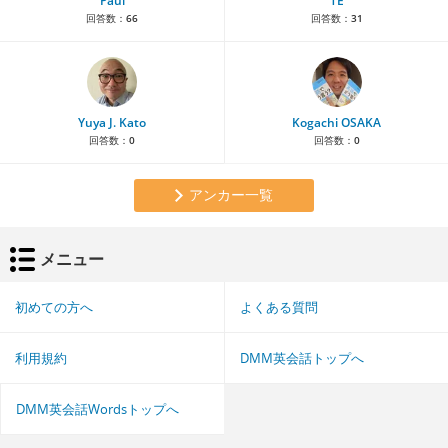
Paul
TE
回答数：
66
回答数：
31
Yuya J. Kato
Kogachi OSAKA
回答数：
0
回答数：
0
アンカー一覧
メニュー
初めての方へ
よくある質問
利用規約
DMM英会話トップへ
DMM英会話Wordsトップへ