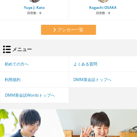
Yuya J. Kato
Kogachi OSAKA
回答数：
0
回答数：
0
アンカー一覧
メニュー
初めての方へ
よくある質問
利用規約
DMM英会話トップへ
DMM英会話Wordsトップへ