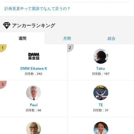
計画見直中って英語でなんて言うの？
アンカーランキング
週間
月間
総合
1
2
DMM Eikaiwa K
Taku
回答数：
242
回答数：
187
3
Paul
TE
回答数：
66
回答数：
31