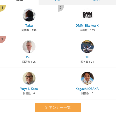
1
2
Taku
DMM Eikaiwa K
回答数：
138
回答数：
109
3
Paul
TE
回答数：
66
回答数：
31
Yuya J. Kato
Kogachi OSAKA
回答数：
0
回答数：
0
アンカー一覧