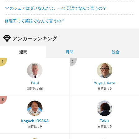
○○のシェアはダメなんだよ。って英語でなんて言うの？
修理工って英語でなんて言うの？
アンカーランキング
週間
月間
総合
1
2
Paul
Yuya J. Kato
回答数：
66
回答数：
0
3
Kogachi OSAKA
Taku
回答数：
0
回答数：
0