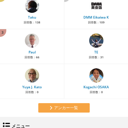
Taku
DMM Eikaiwa K
回答数：
138
回答数：
109
3
Paul
TE
回答数：
66
回答数：
31
Yuya J. Kato
Kogachi OSAKA
回答数：
0
回答数：
0
アンカー一覧
メニュー