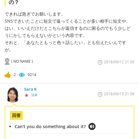
の？
できれば急ぎでお願いします。
SNSできいたことに短文で返ってくることが多い相手に短文や、
はい、いいえだけだとこちらが返信するのに困るのでもう少しど
うにかしてもらえないかという内容です。
それと、「あなたともっと色々話したい」とも伝えたいんです
が。
( NO NAME )
2018/09/12 21:50
2
9214
Sara K
2018/09/13 21:38
日本
回答
Can't you do something about it?