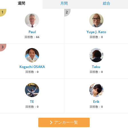
週間
月間
総合
1
2
Paul
Yuya J. Kato
回答数：
66
回答数：
0
3
Kogachi OSAKA
Taku
回答数：
0
回答数：
0
TE
Erik
回答数：
0
回答数：
0
アンカー一覧