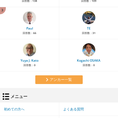
回答数：
138
回答数：
109
3
Paul
TE
回答数：
66
回答数：
31
Yuya J. Kato
Kogachi OSAKA
回答数：
0
回答数：
0
アンカー一覧
メニュー
初めての方へ
よくある質問