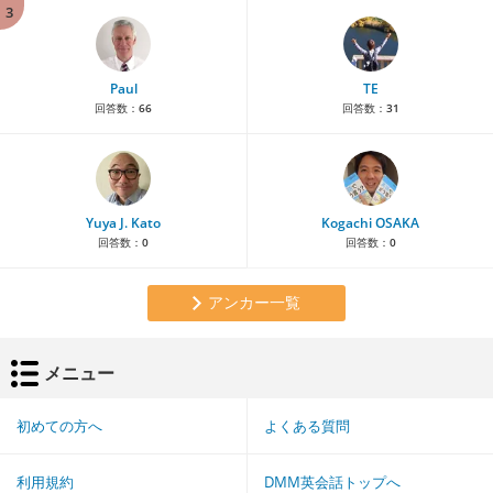
3
Paul
TE
回答数：
66
回答数：
31
Yuya J. Kato
Kogachi OSAKA
回答数：
0
回答数：
0
アンカー一覧
メニュー
初めての方へ
よくある質問
利用規約
DMM英会話トップへ