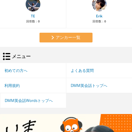
TE
Erik
回答数：
0
回答数：
0
アンカー一覧
メニュー
初めての方へ
よくある質問
利用規約
DMM英会話トップへ
DMM英会話Wordsトップへ