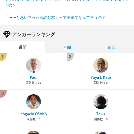
うの？
「〜〜と思い立ったら読む本」って英語でなんて言うの？
アンカーランキング
週間
月間
総合
1
2
Paul
Yuya J. Kato
回答数：
66
回答数：
0
3
Kogachi OSAKA
Taku
回答数：
0
回答数：
0