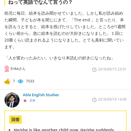
ねって英語でなんて言うの？
幼児に毎日、絵本を読み聞かせていました。しかし私が読み始め
た瞬間、子どもが本を閉じにきて、「The end.」と言ったり、本
を読もうとすると、絵本を投げたりしていました。ところが1週間
くらい前から、急に絵本を読むのが大好きになりました。１回に
20冊くらい読まされるようになりました。とても真剣に聞いてい
ます。
「人が変わったみたい。いきなり本読むの好きになったね」
Erikaさん
2018/09/15 23:01
7
7533
Able English Studies
2018/09/18 14:00
日本
回答
He/she is like another child now. He/she suddenly